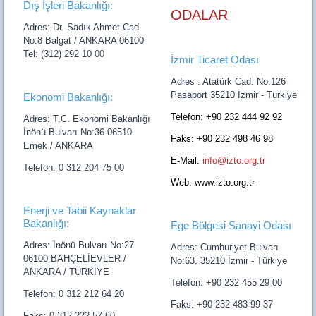
Dış İşleri Bakanlığı:
ODALAR
Adres: Dr. Sadık Ahmet Cad.
No:8 Balgat / ANKARA 06100
Tel: (312) 292 10 00
İzmir Ticaret Odası
Adres : Atatürk Cad. No:126
Pasaport 35210 İzmir - Türkiye
Ekonomi Bakanlığı:
Telefon: +90 232 444 92 92
Adres: T.C. Ekonomi Bakanlığı
İnönü Bulvarı No:36 06510
Faks: +90 232 498 46 98
Emek / ANKARA
E-Mail:
info@izto.org.tr
Telefon: 0 312 204 75 00
Web: www.izto.org.tr
Enerji ve Tabii Kaynaklar
Bakanlığı:
Ege Bölgesi Sanayi Odası
Adres: İnönü Bulvarı No:27
Adres: Cumhuriyet Bulvarı
06100 BAHÇELİEVLER /
No:63, 35210 İzmir - Türkiye
ANKARA / TÜRKİYE
Telefon: +90 232 455 29 00
Telefon: 0 312 212 64 20
Faks: +90 232 483 99 37
Faks: 0 312 222 57 60