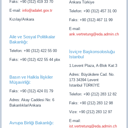
Faks: +90 (312) 419 33 70
Ankara Türkiye
E-mail:
info@adalet.gov.tr
Telefon: +90 (312) 457 31 00
Kızılay/Ankara
Faks: +90 (312) 467 11 99
E-mail:
ank.vertretung@eda.admin.ch
Aile ve Sosyal Politikalar
Bakanlığı:
Telefon: +90 (312) 422 55 00
İsviçre Başkonsolosluğu
Istanbul
Faks: +90 (312) 422 55 44 pbx
1.Levent Plaza, A-Blok Kat:3
Adres: Büyükdere Cad. No.
Basın ve Halkla İlişkiler
173 34394 Levent
Müşavirliği:
Istanbul TÜRKİYE
Faks: +90 (312) 424 01 79
Telefon: +90 (212) 283 12 82
Adres: Akay Caddesi No: 6
Faks: +90 (212) 283 12 98
Bakanlıklar/Ankara
Vize: +90 (212) 283 12 97
E-mail:
Avrupa Birliği Bakanlığı:
ist.vertretung@eda.admin.ch