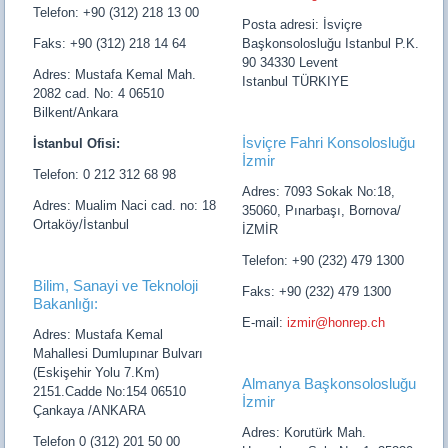
Telefon: +90 (312) 218 13 00
Posta adresi: İsviçre
Faks: +90 (312) 218 14 64
Başkonsolosluğu Istanbul P.K.
90 34330 Levent
Adres: Mustafa Kemal Mah.
Istanbul TÜRKIYE
2082 cad. No: 4 06510
Bilkent/Ankara
İsviçre Fahri Konsolosluğu
İstanbul Ofisi:
İzmir
Telefon: 0 212 312 68 98
Adres: 7093 Sokak No:18,
Adres: Mualim Naci cad. no: 18
35060, Pınarbaşı, Bornova/
Ortaköy/İstanbul
İZMİR
Telefon: +90 (232) 479 1300
Bilim, Sanayi ve Teknoloji
Faks: +90 (232) 479 1300
Bakanlığı:
E-mail:
izmir@honrep.ch
Adres: Mustafa Kemal
Mahallesi Dumlupınar Bulvarı
(Eskişehir Yolu 7.Km)
Almanya Başkonsolosluğu
2151.Cadde No:154 06510
İzmir
Çankaya /ANKARA
Adres: Korutürk Mah.
Telefon 0 (312) 201 50 00