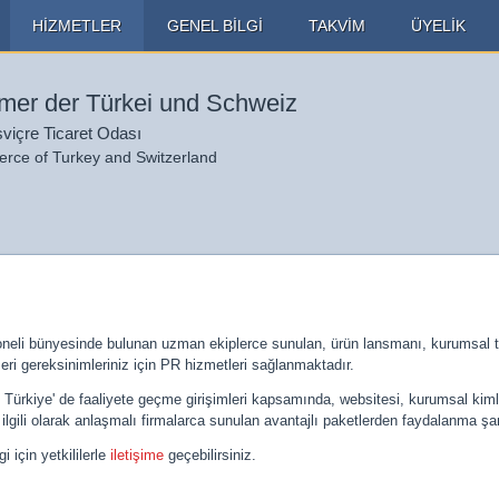
HİZMETLER
GENEL BİLGİ
TAKVİM
ÜYELİK
er der Türkei und Schweiz
sviçre Ticaret Odası
ce of Turkey and Switzerland
eli bünyesinde bulunan uzman ekiplerce sunulan, ürün lansmanı, kurumsal tanı
eri gereksinimleriniz için PR hizmetleri sağlanmaktadır.
, Türkiye' de faaliyete geçme girişimleri kapsamında, websitesi, kurumsal kiml
le ilgili olarak anlaşmalı firmalarca sunulan avantajlı paketlerden faydalanma ş
i için yetkililerle
iletişime
geçebilirsiniz.