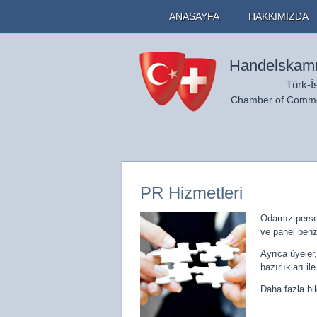
ANASAYFA
HAKKIMIZDA
Handelskamm
Türk-İ
Chamber of Commer
PR Hizmetleri
Odamız person
ve panel benz
Ayrıca üyeler
hazırlıkları i
Daha fazla bilg