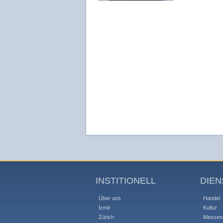
INSTITIONELL
DIEN
Über uns
Handel
İzmir
Kultur
Zürich
Messen