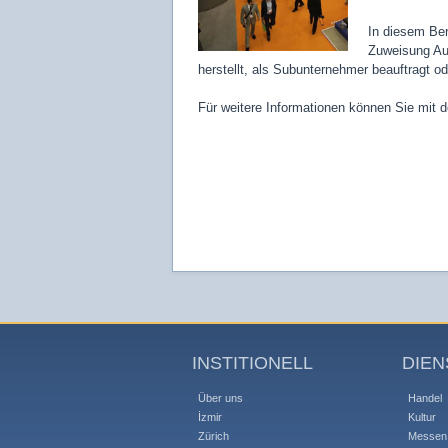
In diesem Ber
Zuweisung Aus
herstellt, als Subunternehmer beauftragt 
Für weitere Informationen können Sie mit 
INSTITIONELL
DIEN
Über uns
Handel
İzmir
Kultur
Zürich
Messen