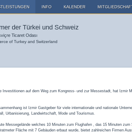
STLEISTUNGEN
INFO
KALENDER
MITGLIEDSCHAF
er der Türkei und Schweiz
sviçre Ticaret Odası
ce of Turkey and Switzerland
e Investitionen auf dem Weg zum Kongress- und zur Messestadt, hat Izmir M
ammenhang ist Izmir Gastgeber für viele internationale und nationale Untern
ll, Urbanisierung, Landwirtschaft, Mode und Tourismus.
ute Messegelände welches 10 Minuten zum Flughafen , das 15 Minuten zum St
atmeter Fläche mit 7 Gebäuden erbaut wurde, bietet zahlreichen Firmen Aus