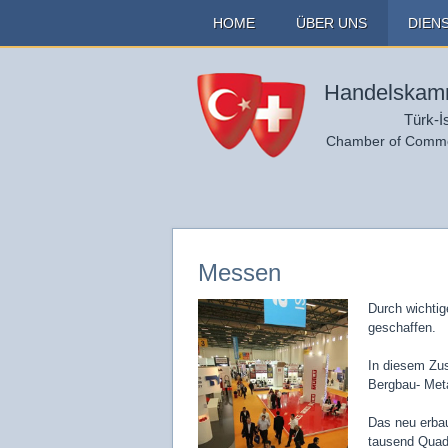
HOME
ÜBER UNS
DIEN
Handelskamm
Türk-İ
Chamber of Commer
Messen
Durch wichtig
geschaffen.
In diesem Zus
Bergbau- Meta
Das neu erba
tausend Quadr