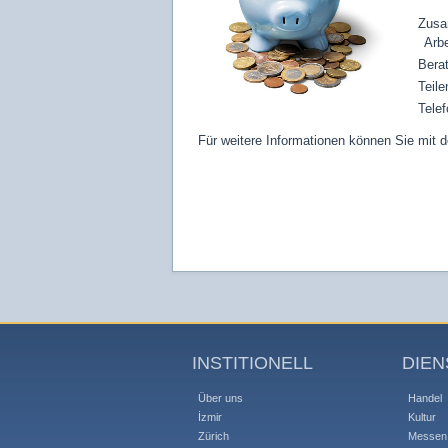
Zusa
Arbe
Bera
Teile
Tele
Für weitere Informationen können Sie mit 
INSTITIONELL
DIEN
Über uns
Handel
İzmir
Kultur
Zürich
Messen