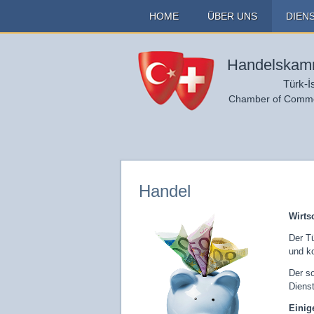
HOME
ÜBER UNS
DIEN
Handelskamm
Türk-İ
Chamber of Commer
Handel
Wirts
Der Tü
und k
Der s
Dienst
Einig