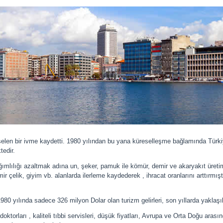
elen bir ivme kaydetti. 1980 yılından bu yana küreselleşme bağlamında Türkiy
tedir.
ğımlılığı azaltmak adına un, şeker, pamuk ile kömür, demir ve akaryakıt üretimi
r çelik, giyim vb. alanlarda ilerleme kaydederek , ihracat oranlarını arttırmı
980 yılında sadece 326 milyon Dolar olan turizm gelirleri, son yıllarda yaklaşı
 doktorları , kaliteli tıbbi servisleri, düşük fiyatları, Avrupa ve Orta Doğu ara