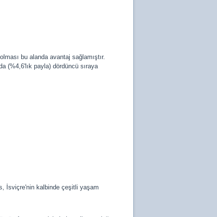
p olması bu alanda avantaj sağlamıştır.
ında (%4,6'lık payla) dördüncü sıraya
, İsviçre'nin kalbinde çeşitli yaşam