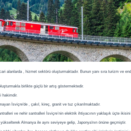
cari alanlarda , hizmet sektörü oluşturmaktadır. Bunun yanı sıra turizm ve en
uşturmakla birlikte güçlü bir artış göstermektedir.
i hakimdir.
an İsviçre'de , çakıl, kireç, granit ve tuz çıkarılmaktadır.
leri ve nehir santralleri İsviçre’nin elektrik ihtiyacının yaklaşık üçte ikisini 
i yükselterek Almanya ile aynı seviyeye gelip, Japonya'nın önüne geçmiştir.