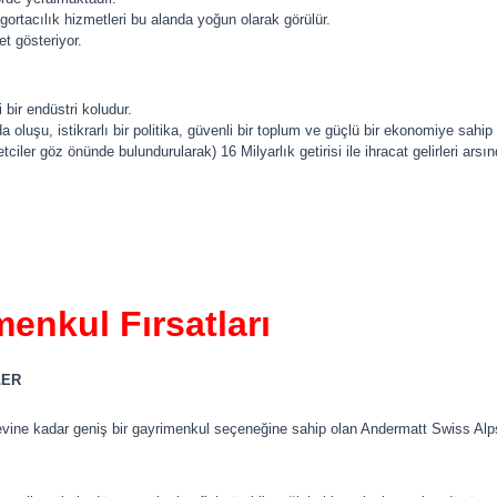
igortacılık hizmetleri bu alanda yoğun olarak görülür.
et gösteriyor.
 bir endüstri koludur.
a oluşu, istikrarlı bir politika, güvenli bir toplum ve güçlü bir ekonomiye sahi
ciler göz önünde bulundurularak) 16 Milyarlık getirisi ile ihracat gelirleri ars
menkul Fırsatları
LER
 evine kadar geniş bir gayrimenkul seçeneğine sahip olan Andermatt Swiss Alps