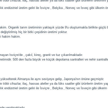
ıbbi cihazlar, ilaç, hassas aletler ya da lüks saatler gibi ürünlerin üretimini
ık endüstriel üretim geliri ile İsviçre , Belçika , Norveç ve İsveç gibi ülkerin 
akim. Organik tarım üretiminin yaklaşık yüzde 9'u oluşturmakla birlikte güçlü b
eğiştirilmiş hiç bir bitki çeşidinin üretimi yoktur.
mi hakim hakim.
an Isviçre'de , çakıl, kireç, granit ve tuz çıkarılmaktadır.
timidir. 500 den fazla büyük ve küçük depolama santralleri ve nehir santralleri
i yükselterek Almanya ile aynı seviyeye gelip, Japonya'nın önüne geçmiştir.
ıbbi cihazlar, ilaç, hassas aletler ya da lüks saatler gibi ürünlerin üretim ya
ık endüstriel üretim geliri ile İsviçre , Belçika , Norveç ve İsveçin gibi ülkeri
örde yeralmaktadır.