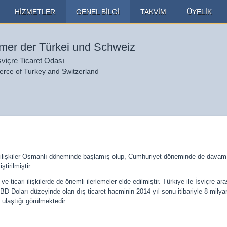
HİZMETLER
GENEL BİLGİ
TAKVİM
ÜYELİK
er der Türkei und Schweiz
sviçre Ticaret Odası
ce of Turkey and Switzerland
ik ilişkiler Osmanlı döneminde başlamış olup, Cumhuriyet döneminde de davam etm
tirilmiştir.
icari ilişkilerde de önemli ilerlemeler elde edilmiştir. Türkiye ile İsviçre aras
ABD Doları düzeyinde olan dış ticaret hacminin 2014 yıl sonu itibariyle 8 milya
 ulaştığı görülmektedir.