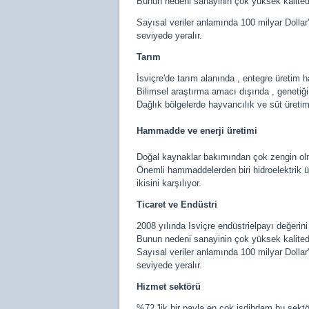
Bunun nedeni sanayinin çok yüksek kalitede t
Sayısal veriler anlamında 100 milyar Dollar'l
seviyede yeralır.
Tarım
İsviçre'de tarım alanında , entegre üretim h
Bilimsel araştırma amacı dışında , genetiği d
Dağlık bölgelerde hayvancılık ve süt üreti
Hammadde ve enerji üretimi
Doğal kaynaklar bakımından çok zengin olmay
Önemli hammaddelerden biri hidroelektrik üre
ikisini karşılıyor.
Ticaret ve Endüstri
2008 yılında Isviçre endüstrielpayı değerin
Bunun nedeni sanayinin çok yüksek kalitede t
Sayısal veriler anlamında 100 milyar Dollar'l
seviyede yeralır.
Hizmet sektörü
%72 'lik bir payla en çok isdihdam bu sekt