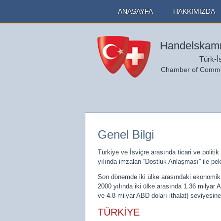
ANASAYFA
HAKKIMIZDA
Handelskamm
Türk-İ
Chamber of Commer
Genel Bilgi
Türkiye ve İsviçre arasında ticari ve polit
yılında imzalan “Dostluk Anlaşması” ile pekiş
Son dönemde iki ülke arasındaki ekonomik ve t
2000 yılında iki ülke arasında 1.36 milyar 
ve 4.8 milyar ABD doları ithalat) seviyesine
TÜRKİYE