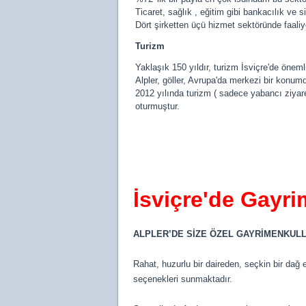
Ticaret, sağlık , eğitim gibi bankacılık ve s
Dört şirketten üçü hizmet sektöründe faaliy
Turizm
Yaklaşık 150 yıldır, turizm İsviçre'de önemli
Alpler, göller, Avrupa'da merkezi bir konumd
2012 yılında turizm ( sadece yabancı ziyaret
oturmuştur.
İsviçre'de Gayri
ALPLER’DE SİZE ÖZEL GAYRİMENKUL
Rahat, huzurlu bir daireden, seçkin bir dağ
seçenekleri sunmaktadır.