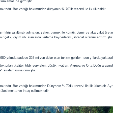
 sıralamasına girmiştir.
aktadır. Bor varlığı bakımından dünyanın % 70'lik rezervi ile ilk ülkesidir.
ğımlılığı azaltmak adına un, şeker, pamuk ile kömür, demir ve akaryakıt üretimi
r çelik, giyim vb. alanlarda ilerleme kaydederek , ihracat olranını arttırmışt
980 yılında sadece 326 milyon dolar olan turizm gelirleri, son yıllarda yaklaşı
doktorları ,kaliteli tıbbi servisleri, düşük fiyatları, Avrupa ve Orta Doğu arası
e" sıralamasına girmiştir.
maktadır. Bor varlığı bakımından Dünyanın % 70'lik rezervi ile ilk ülkesidir. 
üketilmekte ve ihraç edilmektedir.